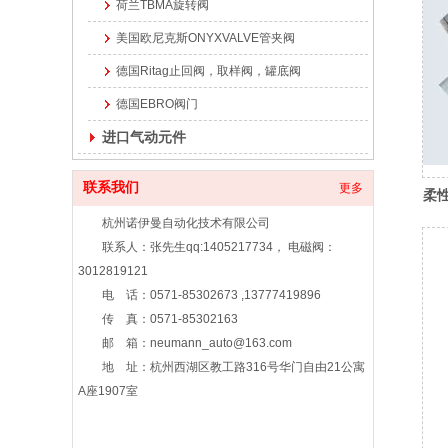
荷兰TBMA旋转阀
美国欧尼克斯ONYXVALVE管夹阀
德国Ritag止回阀，取样阀，罐底阀
德国EBRO阀门
进口气动元件
联系我们
更多
柔
杭州诺伊曼自动化技术有限公司
联系人：张先生qq:1405217734， 电磁阀：
3012819121
电 话：0571-85302673 ,13777419896
传 真：0571-85302163
邮 箱：neumann_auto@163.com
地 址：杭州西湖区教工路316号华门自由21公寓
A座1907室