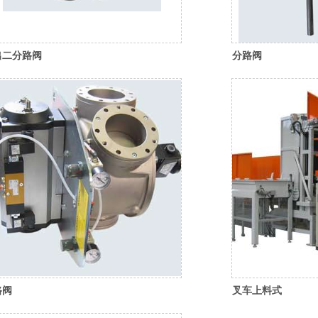
出二分路阀
分路阀
路阀
叉车上料式