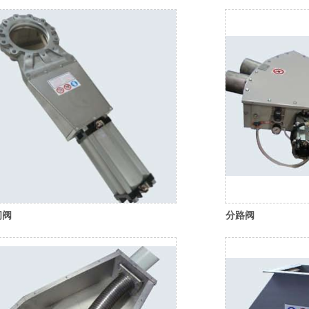
闸阀
分路阀