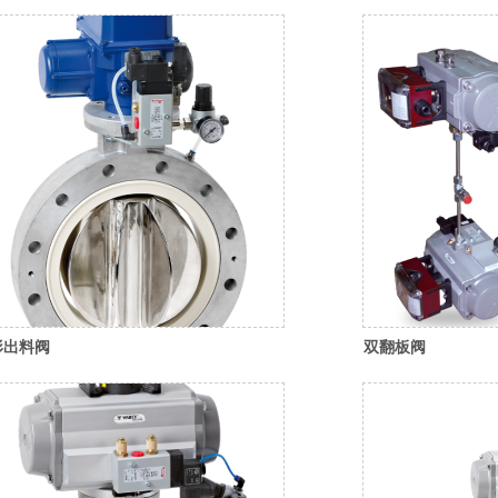
形出料阀
双翻板阀