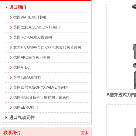
进口阀门
德国WAREX粉料阀门
美国盖默克GEMCO粉料阀门
美国ROTO-DISC圆顶阀
意大利COMAV全自动拆包机旋转阀分路阀
德国AKO夹管阀刀闸阀
德国ATEC
荷兰TBMA旋转阀
美国欧尼克斯ONYXVALVE管夹阀
B型穿透式刀闸
德国Ritag止回阀，取样阀，罐底阀
德国EBRO阀门
进口气动元件
联系我们
更多