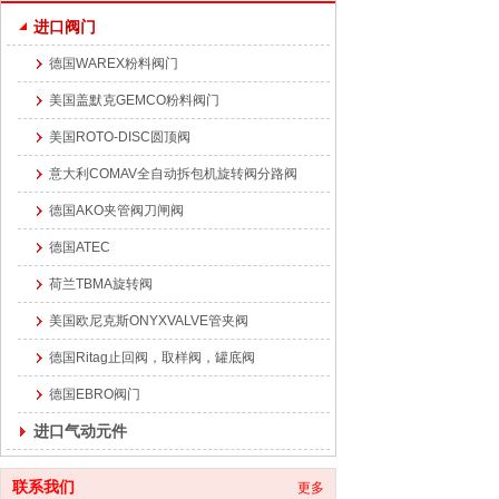
进口阀门
德国WAREX粉料阀门
美国盖默克GEMCO粉料阀门
美国ROTO-DISC圆顶阀
意大利COMAV全自动拆包机旋转阀分路阀
德国AKO夹管阀刀闸阀
德国ATEC
荷兰TBMA旋转阀
美国欧尼克斯ONYXVALVE管夹阀
德国Ritag止回阀，取样阀，罐底阀
德国EBRO阀门
进口气动元件
联系我们
更多